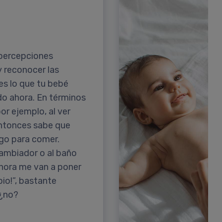
 percepciones
y reconocer las
es lo que tu bebé
do ahora. En términos
or ejemplo, al ver
entonces sabe que
lgo para comer.
 cambiador o al baño
¡Ahora me van a poner
pio!”, bastante
 ¿no?