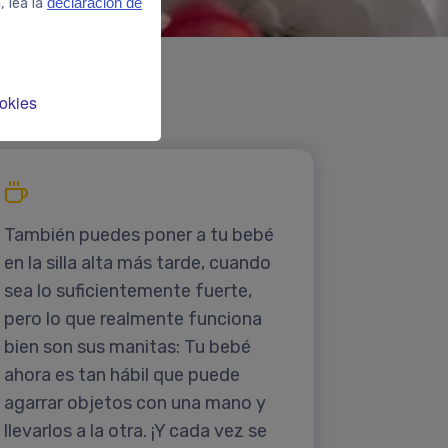
, lea la
declaración de
okies
También puedes poner a tu bebé
en la silla alta más tarde, cuando
sea lo suficientemente fuerte,
pero lo que realmente funciona
bien son sus manitas: Tu bebé
ahora es tan hábil que puede
agarrar objetos con una mano y
llevarlos a la otra. ¡Y cada vez se