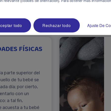
ón relevante (cookies de orientación). Para obtener más información
ceptar todo
Rechazar todo
Ajuste De Co
ADES FÍSICAS
la parte superior del
cuello de tu bebé se
ada día; por cierto,
ntarlo con un
: a tal fin,
 acuesta a tu bebé