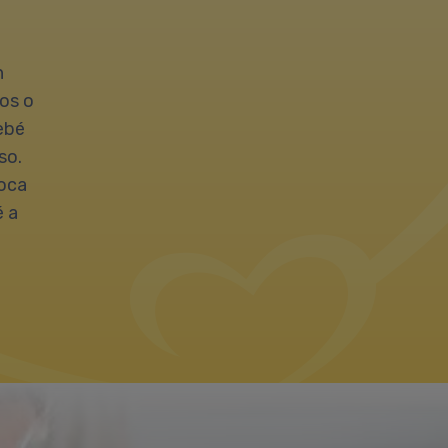
n
os o
bebé
so.
loca
é a