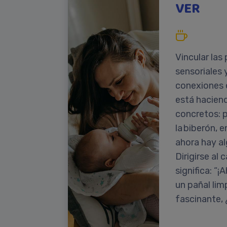
VER
Vincular las
sensoriales 
conexiones 
está hacien
concretos: p
la biberón, 
ahora hay a
Dirigirse al
significa: “
un pañal lim
fascinante,