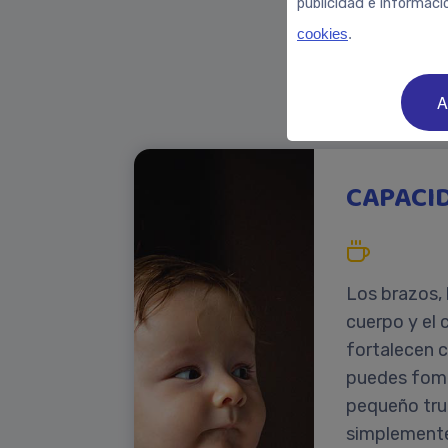
publicidad e informaci
cookies
.
A
CAPACID
Los brazos, 
cuerpo y el 
fortalecen c
puedes fome
pequeño truco
simplemente