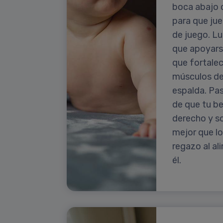
boca abajo 
para que jue
de juego. Lu
que apoyarse
que fortale
músculos de 
espalda. Pa
de que tu b
derecho y so
mejor que l
regazo al al
él.