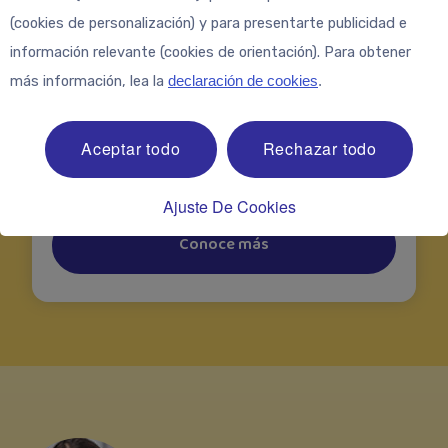
Grandes y pequeños, todo el mundo necesita
(cookies de personalización) y para presentarte publicidad e
hierro. Porque sin este oligoelemento, los
información relevante (cookies de orientación). Para obtener
glóbulos rojos no podrían unirse al oxígeno y
más información, lea la
declaración de cookies
.
suministrarlo al cuerpo. Descubre cómo
puedes mantener el suministro de hierro en
Aceptar todo
Rechazar todo
tu bebé, reconocer la deficiencia de hierro y
qué ayuda a prevenirla.
Ajuste De Cookies
Conoce más