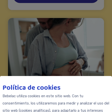
Política de cookies
Bebelac utiliza cookies en este sitio web. Con tu
consentimiento, los utilizaremos para medir y analizar el uso del
Deficiencia de hierro en los bebés
sitio web (cookies analíticas), para adaptarlo a tus intereses