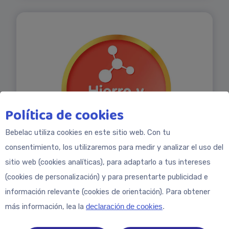
Política de cookies
Bebelac utiliza cookies en este sitio web. Con tu
consentimiento, los utilizaremos para medir y analizar el uso del
sitio web (cookies analíticas), para adaptarlo a tus intereses
(cookies de personalización) y para presentarte publicidad e
HIERRO Y OMEGA 3 para contribuir al
información relevante (cookies de orientación). Para obtener
desarrollo del cerebro y del sistema
más información, lea la
declaración de cookies
.
nervioso