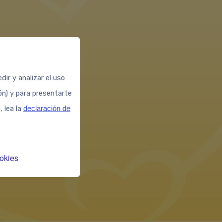
ente?
jor
ir y analizar el uso
ión) y para presentarte
, lea la
declaración de
okies