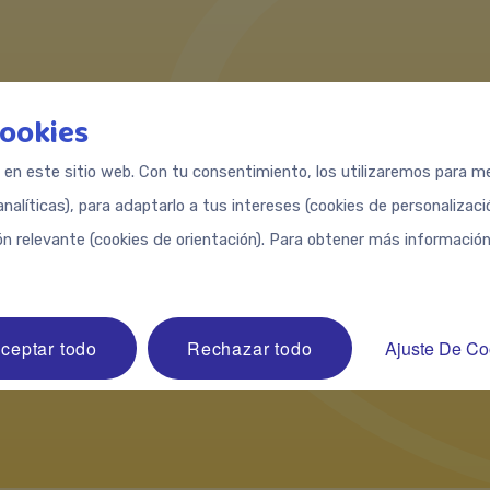
eres saber si tu bebé está desarrollándose correctam
cookies
renda a cuidar la salud de tu pequeño y bríndale el me
s en este sitio web. Con tu consentimiento, los utilizaremos para med
apoyo para su
desarrollo social y emocional.
analíticas), para adaptarlo a tus intereses (cookies de personalizac
ón relevante (cookies de orientación). Para obtener más información
Desarrollo Social y Emocional
ceptar todo
Rechazar todo
Ajuste De Co