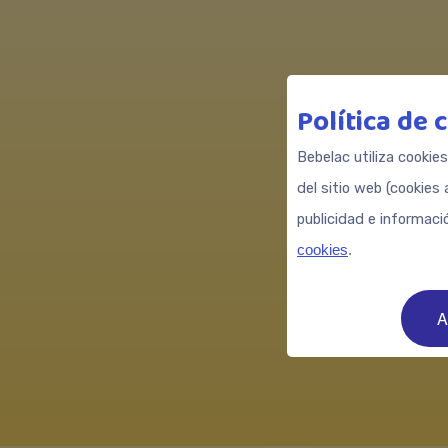
¿Qui
Política de 
Ap
Bebelac utiliza cookie
del sitio web (cookies 
publicidad e informaci
cookies
.
A