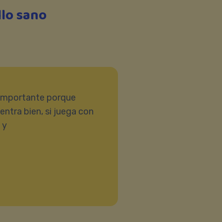
llo sano
 importante porque
ntra bien, si juega con
 y