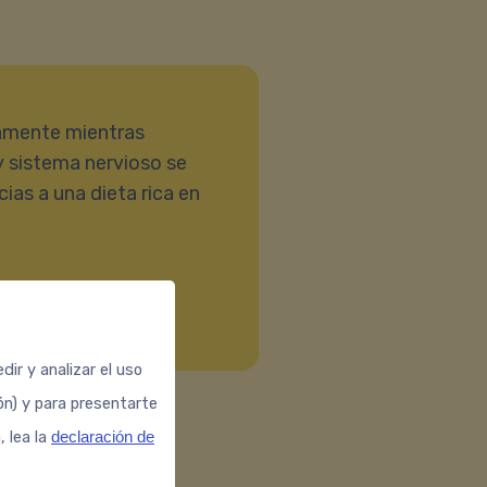
amente mientras
y sistema nervioso se
as a una dieta rica en
ir y analizar el uso
ión) y para presentarte
, lea la
declaración de