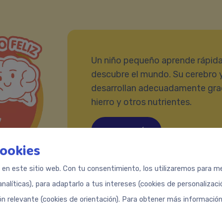
Un niño pequeño aprende rápid
descubre el mundo. Su cerebro 
desarrollan adecuadamente graci
hierro y otros nutrientes.
Conoce más
cookies
s en este sitio web. Con tu consentimiento, los utilizaremos para med
analíticas), para adaptarlo a tus intereses (cookies de personalizac
ón relevante (cookies de orientación). Para obtener más información