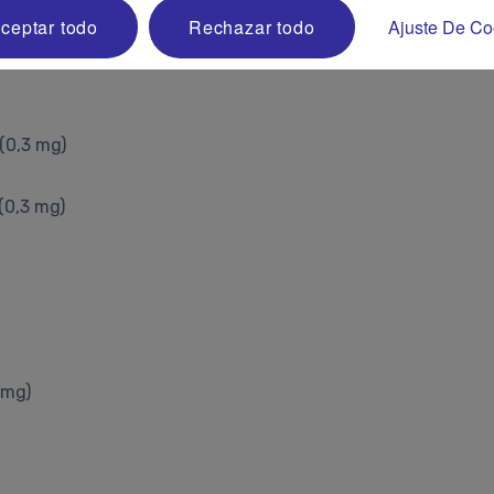
ejemplos de alimentos ricos en hierro que te facilitar
ceptar todo
Rechazar todo
Ajuste De Co
 (0,3 mg)
(0,3 mg)
 mg)