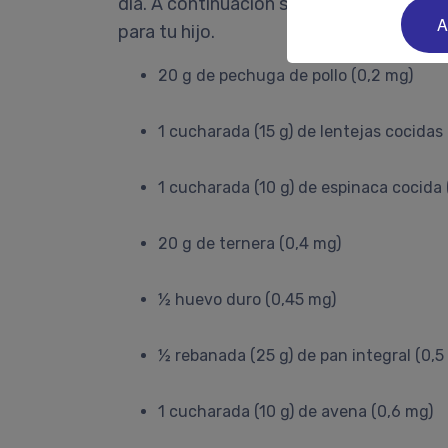
día. A continuación se muestran algunos 
A
para tu hijo.
20 g de pechuga de pollo (0,2 mg)
1 cucharada (15 g) de lentejas cocidas
1 cucharada (10 g) de espinaca cocida 
20 g de ternera (0,4 mg)
½ huevo duro (0,45 mg)
½ rebanada (25 g) de pan integral (0,5
1 cucharada (10 g) de avena (0,6 mg)