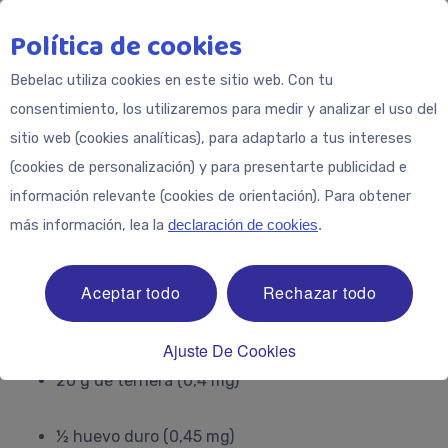
equilibrada en general también favorece la absorción
de hierro. Aún así, puede ser difícil para tu niño
Política de cookies
obtener la cantidad recomendada de hierro que
Bebelac utiliza cookies en este sitio web. Con tu
necesita cada día. A continuación se muestran
consentimiento, los utilizaremos para medir y analizar el uso del
algunos ejemplos de alimentos ricos en hierro que te
sitio web (cookies analíticas), para adaptarlo a tus intereses
facilitarán la creación de comidas equilibradas para tu
(cookies de personalización) y para presentarte publicidad e
hijo.
información relevante (cookies de orientación). Para obtener
20 g de pechuga de pollo (0,2 mg)
más información, lea la
declaración de cookies
.
1 cucharada (15 g) de lentejas cocidas (0,3 mg)
Aceptar todo
Rechazar todo
1 cucharada (10 g) de espinaca cocida (0,3 mg)
Ajuste De Cookies
20 g de ternera (0,4 mg)
½ huevo duro (0,45 mg)