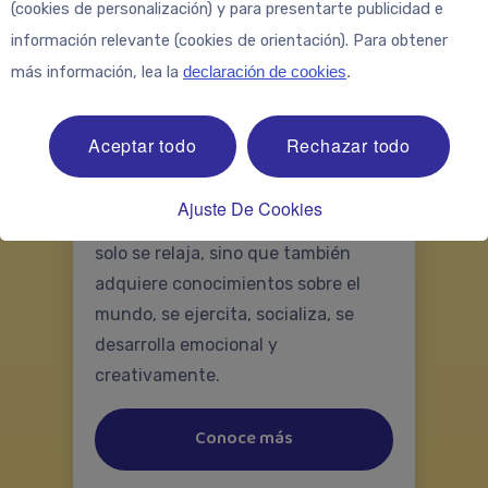
(cookies de personalización) y para presentarte publicidad e
información relevante (cookies de orientación). Para obtener
más información, lea la
declaración de cookies
.
Energía para jugar: ¿por
qué es tan importante?
Aceptar todo
Rechazar todo
El juego es una de las actividades
más importantes para cualquier
Ajuste De Cookies
niño. Gracias al juego, el bebé no
solo se relaja, sino que también
adquiere conocimientos sobre el
mundo, se ejercita, socializa, se
desarrolla emocional y
creativamente.
Conoce más