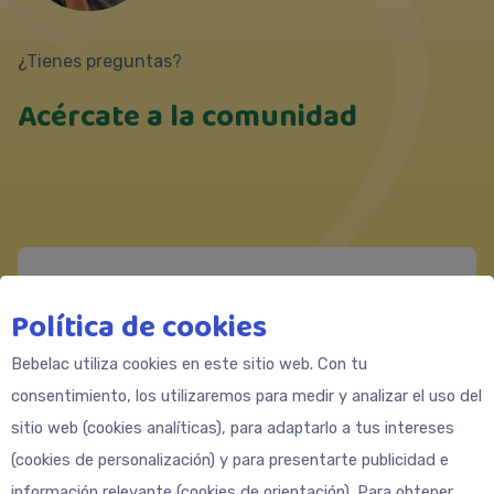
¿Tienes preguntas?
Acércate a la comunidad
Messenger
Política de cookies
https://m.me/Bebeclub.Latam
Bebelac utiliza cookies en este sitio web. Con tu
Formulario de contacto
consentimiento, los utilizaremos para medir y analizar el uso del
sitio web (cookies analíticas), para adaptarlo a tus intereses
(cookies de personalización) y para presentarte publicidad e
información relevante (cookies de orientación). Para obtener