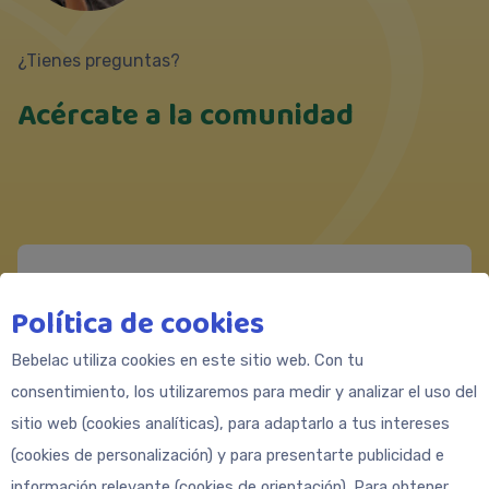
¿Tienes preguntas?
Acércate a la comunidad
Messenger
Política de cookies
https://m.me/Bebeclub.Latam
Bebelac utiliza cookies en este sitio web. Con tu
Formulario de contacto
consentimiento, los utilizaremos para medir y analizar el uso del
sitio web (cookies analíticas), para adaptarlo a tus intereses
(cookies de personalización) y para presentarte publicidad e
información relevante (cookies de orientación). Para obtener