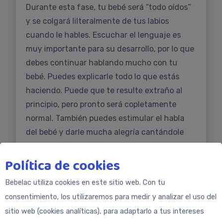
Durante esta fase, tu bebé será “todo oídos”
y se colgará lilteralmente de tus labios
cuando le hables. Escuchar el lenguaje es
muy importante para su desarrollo, por lo que
debes continuar hablando mucho con tu
bebé. Puedes explicarle todo lo que estás
haciendo. Puede que te resulte extraño al
principio, pero pronto será copletamente
normal. También puedes estimular el habla
del bebé y darle mucha alegría cantándole
canciones infantiles.
Política de cookies
Bebelac utiliza cookies en este sitio web. Con tu
consentimiento, los utilizaremos para medir y analizar el uso del
sitio web (cookies analíticas), para adaptarlo a tus intereses