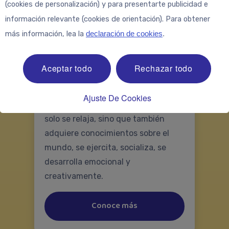
(cookies de personalización) y para presentarte publicidad e
información relevante (cookies de orientación). Para obtener
más información, lea la
declaración de cookies
.
Energía para jugar: ¿por
qué es tan importante?
Aceptar todo
Rechazar todo
El juego es una de las actividades
más importantes para cualquier
Ajuste De Cookies
niño. Gracias al juego, el bebé no
solo se relaja, sino que también
adquiere conocimientos sobre el
mundo, se ejercita, socializa, se
desarrolla emocional y
creativamente.
Conoce más