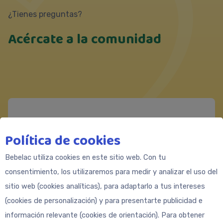
¿Tienes preguntas?
Acércate a la comunidad
Messenger
Política de cookies
https://m.me/Bebeclub.Latam
Formulario de contacto
Bebelac utiliza cookies en este sitio web. Con tu
consentimiento, los utilizaremos para medir y analizar el uso del
sitio web (cookies analíticas), para adaptarlo a tus intereses
(cookies de personalización) y para presentarte publicidad e
información relevante (cookies de orientación). Para obtener