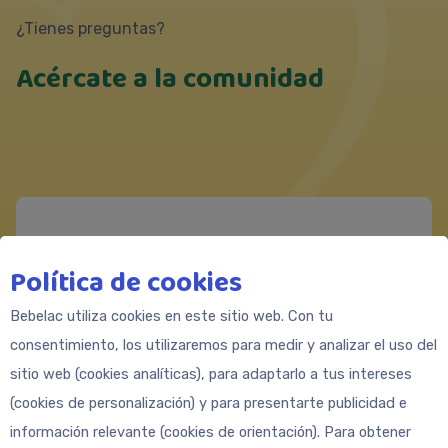
¿Tienes preguntas?
Acércate a la comunidad
Messenger
Política de cookies
https://m.me/Bebeclub.Latam
Formulario de contacto
Bebelac utiliza cookies en este sitio web. Con tu
consentimiento, los utilizaremos para medir y analizar el uso del
sitio web (cookies analíticas), para adaptarlo a tus intereses
(cookies de personalización) y para presentarte publicidad e
información relevante (cookies de orientación). Para obtener