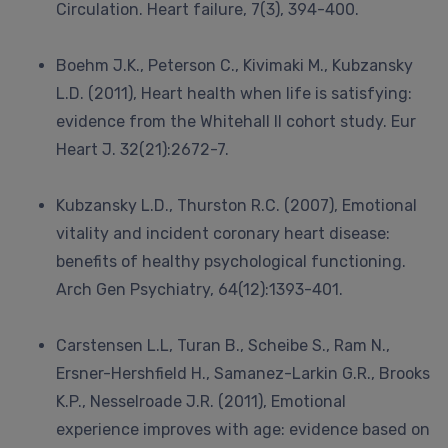
Circulation. Heart failure, 7(3), 394-400.
Boehm J.K., Peterson C., Kivimaki M., Kubzansky
L.D. (2011), Heart health when life is satisfying:
evidence from the Whitehall II cohort study. Eur
Heart J. 32(21):2672-7.
Kubzansky L.D., Thurston R.C. (2007), Emotional
vitality and incident coronary heart disease:
benefits of healthy psychological functioning.
Arch Gen Psychiatry, 64(12):1393-401.
Carstensen L.L, Turan B., Scheibe S., Ram N.,
Ersner-Hershfield H., Samanez-Larkin G.R., Brooks
K.P., Nesselroade J.R. (2011), Emotional
experience improves with age: evidence based on