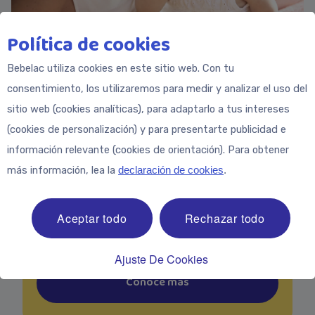
Política de cookies
Siguiente:
Bebelac utiliza cookies en este sitio web. Con tu
La importancia del Hierro
consentimiento, los utilizaremos para medir y analizar el uso del
sitio web (cookies analíticas), para adaptarlo a tus intereses
Ahora, alrededor del primer cumpleaños, tu
(cookies de personalización) y para presentarte publicidad e
hijo se encuentra en una fase de crecimiento
información relevante (cookies de orientación). Para obtener
y desarrollo intensivo. Una rutina de
más información, lea la
declaración de cookies
.
alimentación saludable y variada, rica en
todos los nutrientes importantes,
Aceptar todo
Rechazar todo
especialmente hierro, sirve de ayuda a tu
pequeño.
Ajuste De Cookies
Conoce más