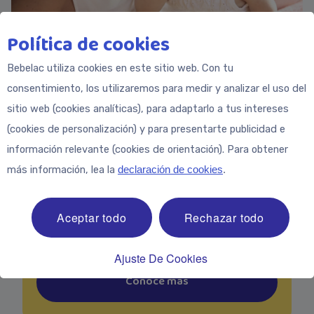
Política de cookies
Siguiente:
Bebelac utiliza cookies en este sitio web. Con tu
La importancia del Hierro
consentimiento, los utilizaremos para medir y analizar el uso del
sitio web (cookies analíticas), para adaptarlo a tus intereses
Ahora, alrededor del primer cumpleaños, tu
(cookies de personalización) y para presentarte publicidad e
hijo se encuentra en una fase de crecimiento
información relevante (cookies de orientación). Para obtener
y desarrollo intensivo. Una rutina de
más información, lea la
declaración de cookies
.
alimentación saludable y variada, rica en
todos los nutrientes importantes,
Aceptar todo
Rechazar todo
especialmente hierro, sirve de ayuda a tu
pequeño.
Ajuste De Cookies
Conoce más