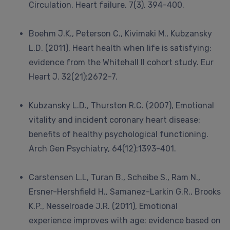
Circulation. Heart failure, 7(3), 394-400.
Boehm J.K., Peterson C., Kivimaki M., Kubzansky
L.D. (2011), Heart health when life is satisfying:
evidence from the Whitehall II cohort study. Eur
Heart J. 32(21):2672-7.
Kubzansky L.D., Thurston R.C. (2007), Emotional
vitality and incident coronary heart disease:
benefits of healthy psychological functioning.
Arch Gen Psychiatry, 64(12):1393-401.
Carstensen L.L, Turan B., Scheibe S., Ram N.,
Ersner-Hershfield H., Samanez-Larkin G.R., Brooks
K.P., Nesselroade J.R. (2011), Emotional
experience improves with age: evidence based on