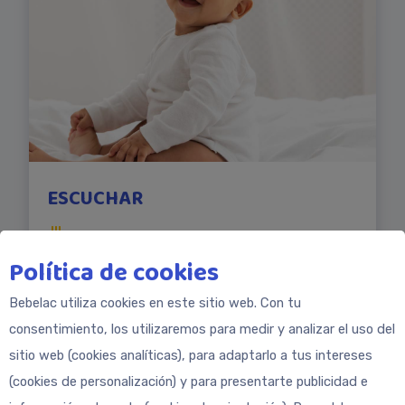
ESCUCHAR
Política de cookies
Tu bebé reconocerá fácilmente las voces de
mamá y papá durante esta fase. Sin
Bebelac utiliza cookies en este sitio web. Con tu
embargo, lo que es completamente nuevo es
consentimiento, los utilizaremos para medir y analizar el uso del
que responderá a lo que le digas con una risa
sitio web (cookies analíticas), para adaptarlo a tus intereses
audible. Muy lindo, ¿no? Ahora es importante
(cookies de personalización) y para presentarte publicidad e
que tu bebé oiga bien. Porque ya se están