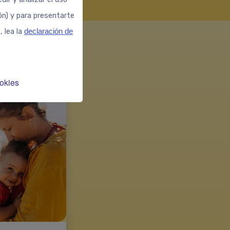
ión) y para presentarte
, lea la
declaración de
okies