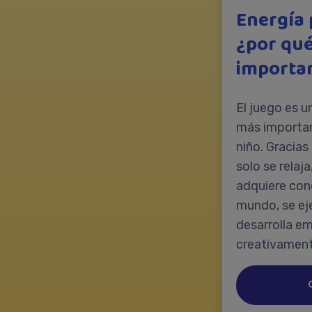
Energía 
¿por qué
importa
El juego es u
más importan
niño. Gracias
solo se relaj
adquiere con
mundo, se eje
desarrolla em
creativament