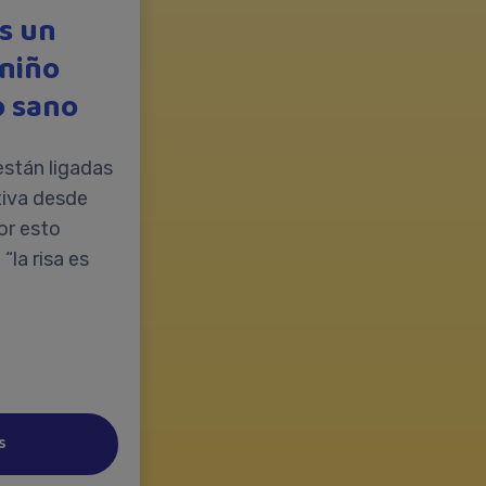
s un
 niño
o sano
 están ligadas
tiva desde
or esto
“la risa es
s