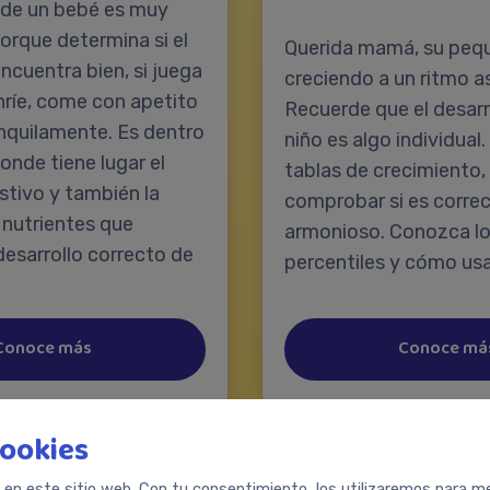
a de un bebé es muy
orque determina si el
Querida mamá, su peq
cuentra bien, si juega
creciendo a un ritmo 
nríe, come con apetito
Recuerde que el desarr
nquilamente. Es dentro
niño es algo individual.
donde tiene lugar el
tablas de crecimiento
stivo y también la
comprobar si es correc
 nutrientes que
armonioso. Conozca lo
desarrollo correcto de
percentiles y cómo usa
Conoce más
Conoce má
cookies
s en este sitio web. Con tu consentimiento, los utilizaremos para med