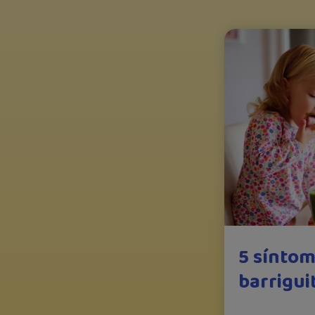
5 síntom
barriguit