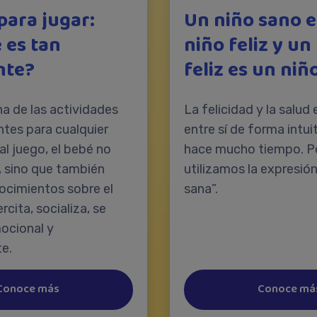
para jugar:
Un niño sano e
 es tan
niño feliz y un
nte?
feliz es un niñ
na de las actividades
La felicidad y la salud
tes para cualquier
entre sí de forma intui
 al juego, el bebé no
hace mucho tiempo. P
a, sino que también
utilizamos la expresión 
ocimientos sobre el
sana”.
rcita, socializa, se
ocional y
e.
Conoce más
Conoce má