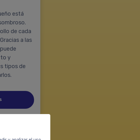
ueño está
asombroso.
ollo de cada
 Gracias a las
, puede
to y
s tipos de
rlos.
s
ir y analizar el uso