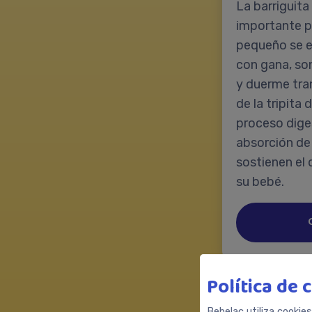
La barriguit
importante p
pequeño se en
con gana, so
y duerme tra
de la tripita 
proceso dige
absorción de
sostienen el 
su bebé.
Política de 
Bebelac utiliza cookie