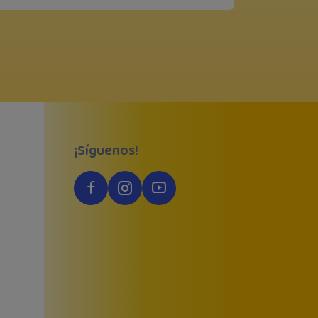
¡Síguenos!
é