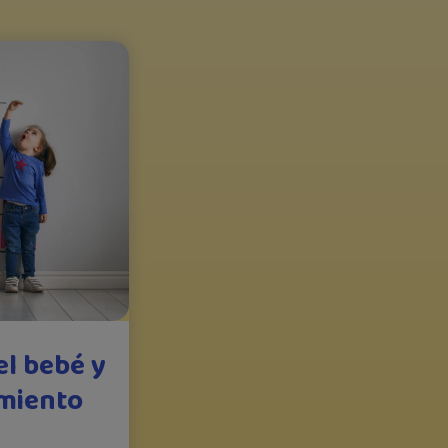
el bebé y
imiento