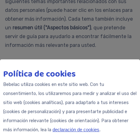
siguientes temas importantes relacionados con sus
datos personales (puede hacer clic en los enlaces para
obtener más información). Cada tema también incluye
un
resumen útil ("Aspectos básicos")
, que pretende
servir de guía para ayudarlo a encontrar fácilmente la
información más relevante para usted.
¿Quiénes somos?
Política de cookies
Bebelac utiliza cookies en este sitio web. Con tu
¿Qué datos personales recopilamos y
consentimiento, los utilizaremos para medir y analizar el uso del
cómo lo hacemos?
sitio web (cookies analíticas), para adaptarlo a tus intereses
(cookies de personalización) y para presentarte publicidad e
El propósito y la base legal para la
información relevante (cookies de orientación). Para obtener
recopilación y el uso de datos
más información, lea la
declaración de cookies
.
personales