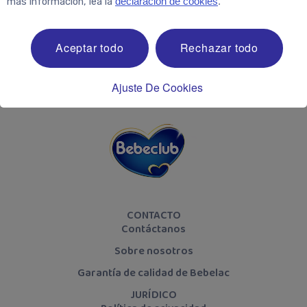
más información, lea la
declaración de cookies
.
¡Síguenos!
Aceptar todo
Rechazar todo
Ajuste De Cookies
CONTACTO
Contáctanos
Sobre nosotros
Garantía de calidad de Bebelac
JURÍDICO