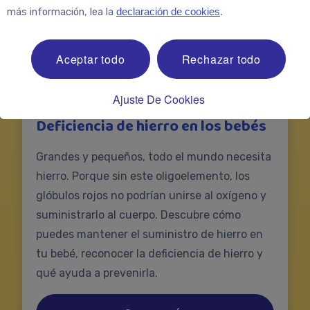
más información, lea la
declaración de cookies
.
Aceptar todo
Rechazar todo
Ajuste De Cookies
Deficiencia de hierro en los bebés
Grandes y pequeños, todo el mundo necesita
hierro. Porque sin este oligoelemento, los
glóbulos rojos no podrían unirse al oxígeno y
suministrarlo al cuerpo. Descubre cómo
puedes mantener el suministro de hierro en
tu bebé, reconocer la deficiencia de hierro y
qué ayuda a prevenirla.