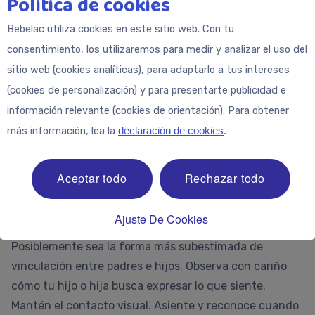
Política de cookies
3. Llévalos a un lugar que les encantará
Bebelac utiliza cookies en este sitio web. Con tu
consentimiento, los utilizaremos para medir y analizar el uso del
Es fácil buscar en Internet un evento o un lugar que le
sitio web (cookies analíticas), para adaptarlo a tus intereses
interese a tu hijo. Observa lo especial que se sentirá al
(cookies de personalización) y para presentarte publicidad e
saber que estabas pensando en él. Si es educativo, es
información relevante (cookies de orientación). Para obtener
una ventaja. ¡Podría ser algo tan simple como perseguir
más información, lea la
declaración de cookies
.
pájaros en un parque! Agrega un elemento de sorpresa
a tu salida; el factor de deleite enriquece la
experiencia y le enseña a tu hijo sobre el poder de la
Aceptar todo
Rechazar todo
generosidad.
4. Escucha
Ajuste De Cookies
Posiblemente sea la forma más subestimada de
vinculación entre padres e hijos. Observa con cariño
cómo tu hijo o hija busca expresar lo que siente.
Mantén el contacto visual. Asiente y reconoce cuando