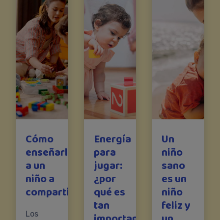
Cómo
Energía
Un
enseñarle
para
niño
a un
jugar:
sano
niño a
¿por
es un
compartir
qué es
niño
tan
feliz y
Los
importante?
un