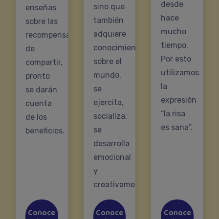
desde
sino que
enseñas
hace
también
sobre las
mucho
adquiere
recompensas
tiempo.
conocimientos
de
Por esto
sobre el
compartir,
utilizamos
mundo,
pronto
la
se
se darán
expresión
ejercita,
cuenta
“la risa
socializa,
de los
es sana”.
se
beneficios.
desarrolla
emocional
y
creativamente.
Conoce
Conoce
Conoce