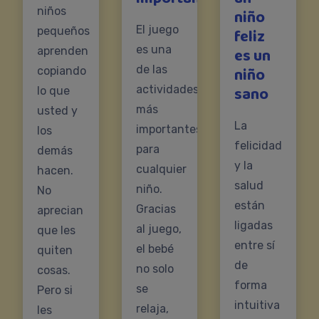
niños
niño
El juego
pequeños
feliz
es una
es un
aprenden
de las
niño
copiando
sano
actividades
lo que
más
usted y
La
importantes
los
felicidad
para
demás
y la
cualquier
hacen.
salud
niño.
No
están
Gracias
aprecian
ligadas
al juego,
que les
entre sí
el bebé
quiten
de
no solo
cosas.
forma
se
Pero si
intuitiva
relaja,
les