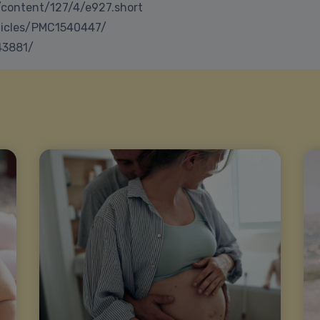
g/content/127/4/e927.short
ticles/PMC1540447/
43881/