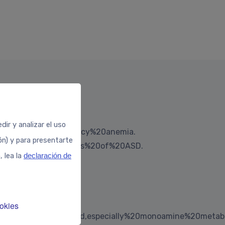
ir y analizar el uso
n%20iron%20deficiency%20anemia.
ión) y para presentarte
%20clinical%20symptoms%20of%20ASD.
, lea la
declaración de
okies
dren%20have%20increased,especially%20monoamine%20meta