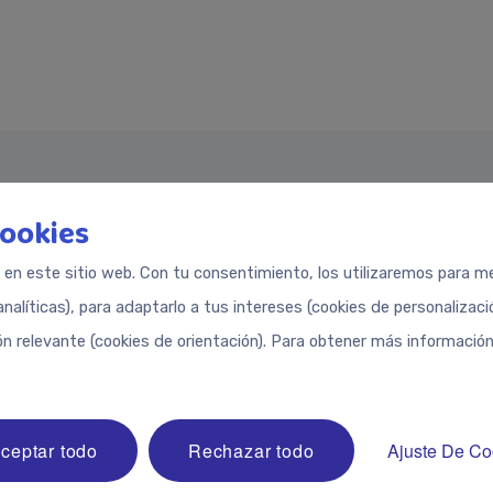
cookies
rticles/PMC4235202/
sue4_46_OA.pdf#:~:text=were%20also%20compara
s en este sitio web. Con tu consentimiento, los utilizaremos para med
to%20be%20significantly%20low%20in%20Iron,2. 6)%20i
analíticas), para adaptarlo a tus intereses (cookies de personalizac
rticles/PMC5609017/#:~:text=Abstract-,Background,and
ón relevante (cookies de orientación). Para obtener más información
rticles/PMC3680022/
mapediatrics/fullarticle/485884#:~:text=A%20maj
30%25%20of%20ADHD%20severity.
02624/
ceptar todo
Rechazar todo
Ajuste De Co
articles/PMC4253901/#:~:text=Iron%2Ddeficient%20chil