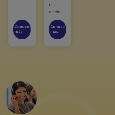
el
calcio.
Conoce
Conoce
más
más