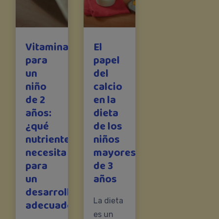
Vitaminas
El
para
papel
un
del
niño
calcio
de 2
en la
años:
dieta
¿qué
de los
nutrientes
niños
necesita
mayores
para
de 3
un
años
desarrollo
La dieta
adecuado?
es un