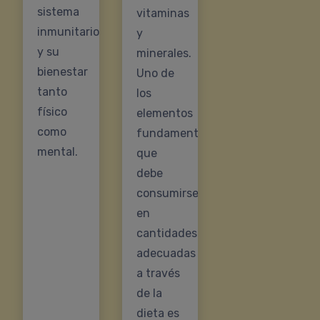
sistema
vitaminas
inmunitario
y
y su
minerales.
bienestar
Uno de
tanto
los
físico
elementos
como
fundamentales
mental.
que
debe
consumirse
en
cantidades
adecuadas
a través
de la
dieta es