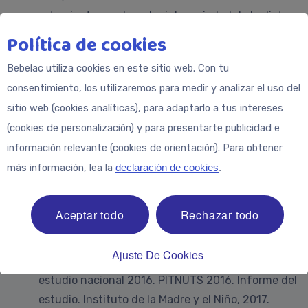
comportamiento puede reducir la variedad de la dieta,
que es clave para una alimentación equilibrada.
Política de cookies
Es importante recordar que los primeros años de vida
Bebelac utiliza cookies en este sitio web. Con tu
son fundamentales para el desarrollo de las
consentimiento, los utilizaremos para medir y analizar el uso del
preferencias de sabor y los hábitos alimentarios. Las
sitio web (cookies analíticas), para adaptarlo a tus intereses
experiencias tempranas del niño con los alimentos —
(cookies de personalización) y para presentarte publicidad e
tanto positivas como negativas— pueden influir en su
información relevante (cookies de orientación). Para obtener
comportamiento alimentario en el futuro.
más información, lea la
declaración de cookies
.
Referencias:
Aceptar todo
Rechazar todo
Weker H. et al. Evaluación integral de las prácticas
Ajuste De Cookies
de alimentación en niños de 5 a 36 meses –
estudio nacional 2016. PITNUTS 2016. Informe del
estudio. Instituto de la Madre y el Niño, 2017.