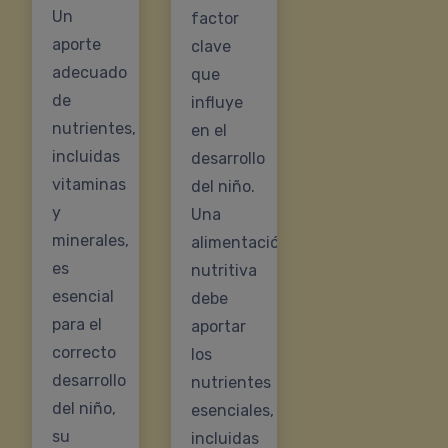
Un
factor
aporte
clave
adecuado
que
de
influye
nutrientes,
en el
incluidas
desarrollo
vitaminas
del niño.
y
Una
minerales,
alimentación
es
nutritiva
esencial
debe
para el
aportar
correcto
los
desarrollo
nutrientes
del niño,
esenciales,
su
incluidas