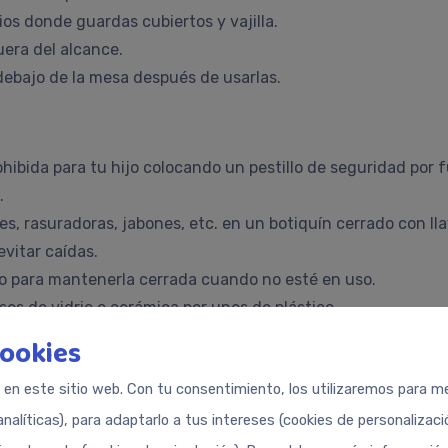
ios donde guardas cubiertos y vajilla.
era del alcance.
debajo de la mesa después de usarlas.
hibida para tu hijo colocando un pestillo de seguridad por 
.
es, rasuradoras, jabones, etc. en un botiquín cerrado con lla
vitar caídas.
ro para mantenerla cerrada cuando no esté en uso.
asos de vidrio o cerámica por unos de plástico.
 y
nunca lo dejes solo en la bañera
.
cookies
o al que no pueda acceder.
s en este sitio web. Con tu consentimiento, los utilizaremos para med
analíticas), para adaptarlo a tus intereses (cookies de personalizac