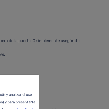
fuera de la puerta. O simplemente asegúrate
ve.
ir y analizar el uso
ión) y para presentarte