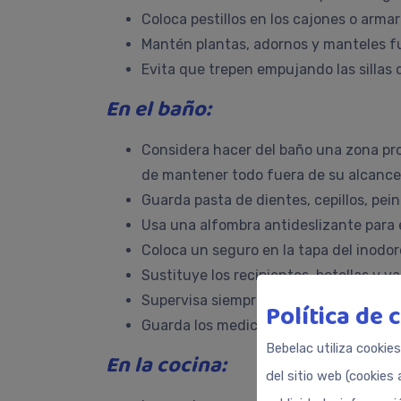
Coloca pestillos en los cajones o armar
Mantén plantas, adornos y manteles fu
Evita que trepen empujando las sillas 
En el baño:
Considera hacer del baño una zona pro
de mantener todo fuera de su alcance
Guarda pasta de dientes, cepillos, pein
Usa una alfombra antideslizante para e
Coloca un seguro en la tapa del inodo
Sustituye los recipientes, botellas y v
Supervisa siempre a tu hijo en el baño
Política de 
Guarda los medicamentos en un armari
Bebelac utiliza cookie
En la cocina:
del sitio web (cookies 