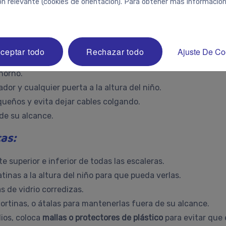
ón relevante (cookies de orientación). Para obtener más información
amente seguros para los niños. Por eso, podrías considerar
.
 limpieza en un armario cerrado con llave.
os del borde de la estufa o encimera — fuera de la vista y de
ceptar todo
Rechazar todo
Ajuste De Co
te trasera de la estufa y usa los quemadores traseros.
 horno.
dor y cualquier puerta a la altura del niño.
ueños y evita dejar cables colgando.
 de su alcance.
as:
te superior e inferior de todas las escaleras.
atinas a la altura del niño para que pueda verlas.
s de vidrio corredizas.
cortinas, o átalas para mantenerlas fuera de su alcance.
lios, coloca
mallas o protectores de plástico
para evitar que e