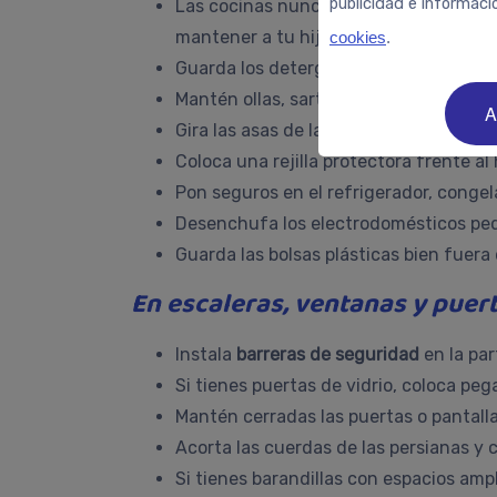
publicidad e informaci
Las cocinas nunca son lugares complet
mantener a tu hijo en una zona segura
cookies
.
Guarda los detergentes y productos de
Mantén ollas, sartenes y utensilios lej
A
Gira las asas de las ollas hacia la par
Coloca una rejilla protectora frente al
Pon seguros en el refrigerador, congela
Desenchufa los electrodomésticos peq
Guarda las bolsas plásticas bien fuera
En escaleras, ventanas y puert
Instala
barreras de seguridad
en la par
Si tienes puertas de vidrio, coloca peg
Mantén cerradas las puertas o pantalla
Acorta las cuerdas de las persianas y 
Si tienes barandillas con espacios amp