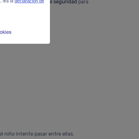
, lea la
declaración de
 instalar una
puerta de seguridad
para
l alcance.
okies
l niño intente pasar entre ellas.